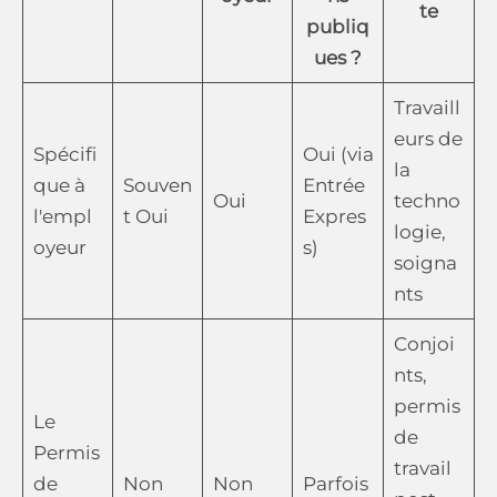
te
publiq
ues ?
Travaill
eurs de
Spécifi
Oui (via
la
que à
Souven
Entrée
Oui
techno
l'empl
t Oui
Expres
logie,
oyeur
s)
soigna
nts
Conjoi
nts,
permis
Le
de
Permis
travail
de
Non
Non
Parfois