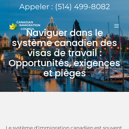
Aller
Appeler : (514) 499-8082
au
ME
contenu
Naviguer dans le
PRI
système canadien des
visas de travail :
Opportunités, exigences
et pièges
Le système d'immigration canadien est souvent