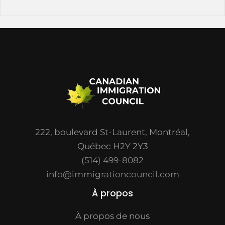
222, boulevard St-Laurent, Montréal,
Québec H2Y 2Y3
(514) 499-8082
info@immigrationcouncil.com
À propos
À propos de nous