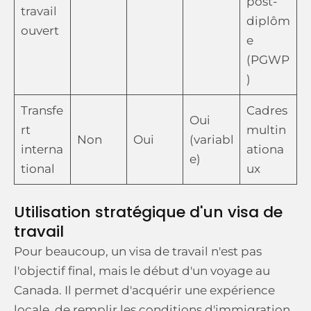
post-
travail
diplôm
ouvert
e
(PGWP
)
Transfe
Cadres
Oui
rt
multin
Non
Oui
(variabl
interna
ationa
e)
tional
ux
Utilisation stratégique d'un visa de
travail
Pour beaucoup, un visa de travail n'est pas
l'objectif final, mais le début d'un voyage au
Canada. Il permet d'acquérir une expérience
locale, de remplir les conditions d'immigration